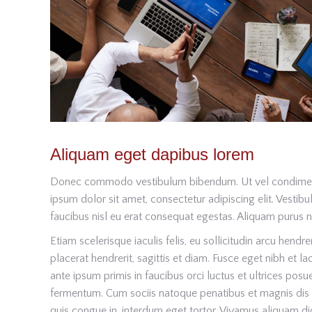
Aliquam eget dapibus lorem
Donec commodo vestibulum bibendum. Ut vel condimentu
ipsum dolor sit amet, consectetur adipiscing elit. Vestib
faucibus nisl eu erat consequat egestas. Aliquam purus ni
Etiam scelerisque iaculis felis, eu sollicitudin arcu hend
placerat hendrerit, sagittis et diam. Fusce eget nibh et la
ante ipsum primis in faucibus orci luctus et ultrices po
fermentum. Cum sociis natoque penatibus et magnis dis p
quis congue in, interdum eget tortor. Vivamus aliquam dic