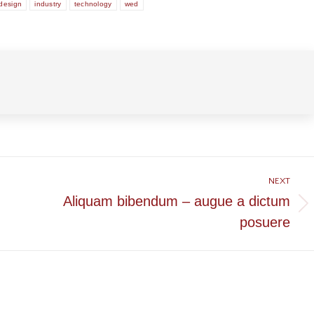
design
industry
technology
wed
NEXT
Aliquam bibendum – augue a dictum
Next
posuere
post: