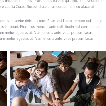
cus tincidunt rhoncus. Proin luctus eu erat quis tincidunt. Vestibulum
suere cubilia Curae; Suspendisse ullamcorper nunc eu placerat
ontes, nascetur ridiculus mus. Etiam dui libero, tempor quis congue
s tincidunt. Phasellus rhoncus ante sollicitudin nisl consectetur
um metus egestas ut. Nam et urna ante, vitae pretium lacus
um metus egestas ut. Nam et urna ante, vitae pretium lacus.